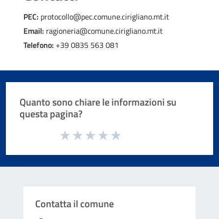
circolazione ritirati
PEC:
protocollo@pec.comune.cirigliano.mt.it
Richiesta istituzione divieto temporaneo di
sosta e/o transito
Email:
ragioneria@comune.cirigliano.mt.it
Telefono:
+39 0835 563 081
Richiesta permesso di sosta in deroga al disco
orario
Segnalazione al Comando di Polizia Locale
Segnalazione disservizio
Quanto sono chiare le informazioni su
Segnalazione/reclamo in materia di
questa pagina?
cyberbullismo
Valuta da 1 a 5 stelle la pagina
Valuta 1 stelle su 5
Valuta 2 stelle su 5
Valuta 3 stelle su 5
Valuta 4 stelle su 5
Valuta 5 stelle su 5
Contatta il comune