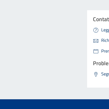
Contat
Legg
Rich
Pre
Proble
Segn