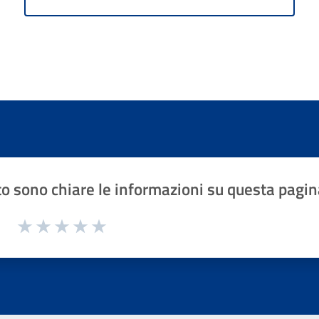
o sono chiare le informazioni su questa pagin
1 a 5 stelle la pagina
Valuta 1 stelle su 5
Valuta 2 stelle su 5
Valuta 3 stelle su 5
Valuta 4 stelle su 5
Valuta 5 stelle su 5