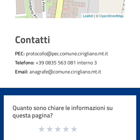
Leaflet
| ©
OpenStreetMap
Contatti
PEC:
protocollo@pec.comune.cirigliano.mt.it
Telefono:
+39 0835 563 081 interno 3
Email:
anagrafe@comune.cirigliano.mt.it
Quanto sono chiare le informazioni su
questa pagina?
Valuta da 1 a 5 stelle la pagina
Valuta 1 stelle su 5
Valuta 2 stelle su 5
Valuta 3 stelle su 5
Valuta 4 stelle su 5
Valuta 5 stelle su 5