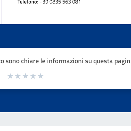
Telefono:
+39 0835 563 081
o sono chiare le informazioni su questa pagin
1 a 5 stelle la pagina
Valuta 1 stelle su 5
Valuta 2 stelle su 5
Valuta 3 stelle su 5
Valuta 4 stelle su 5
Valuta 5 stelle su 5