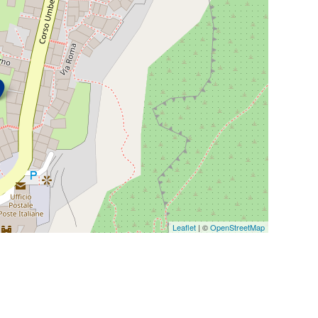
Leaflet
| ©
OpenStreetMap