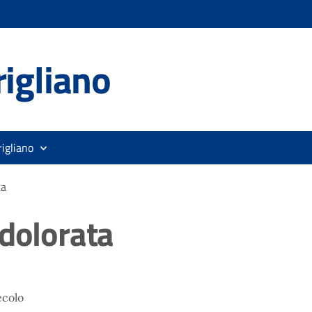
igliano
rigliano
ta
ddolorata
ecolo