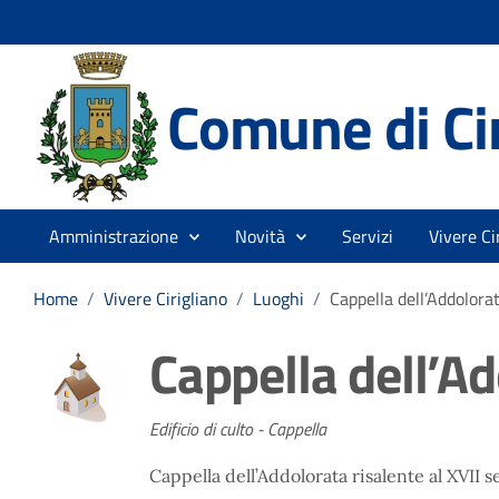
Comune di Cir
Amministrazione
Novità
Servizi
Vivere Ci
Home
/
Vivere Cirigliano
/
Luoghi
/
Cappella dell’Addolora
Cappella dell’A
Edificio di culto - Cappella
Cappella dell’Addolorata risalente al XVII s