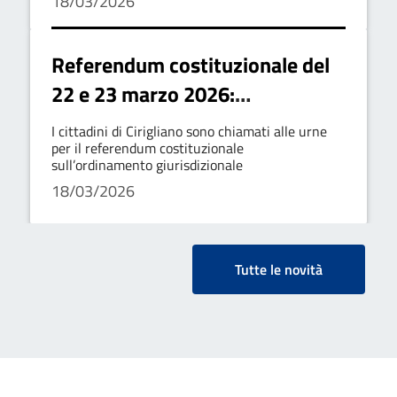
18/03/2026
Referendum costituzionale del
22 e 23 marzo 2026:
convocazione dei comizi
I cittadini di Cirigliano sono chiamati alle urne
elettorali
per il referendum costituzionale
sull’ordinamento giurisdizionale
18/03/2026
Tutte le novità