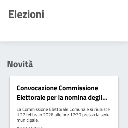
Elezioni
Dettagli della notizia
Novità
Convocazione Commissione
Elettorale per la nomina degli
scrutatori – Referendum 22 e
La Commissione Elettorale Comunale si riunisce
23 marzo 2026
il 27 febbraio 2026 alle ore 17:30 presso la sede
municipale.