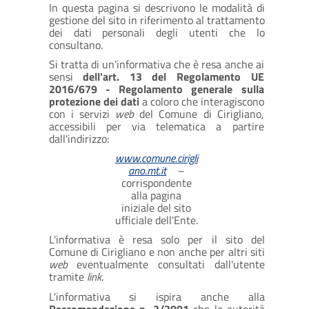
In questa pagina si descrivono le modalità di
gestione del sito in riferimento al trattamento
dei dati personali degli utenti che lo
consultano.
Si tratta di un'informativa che è resa anche ai
sensi
dell'art. 13 del Regolamento UE
2016/679 - Regolamento generale sulla
protezione dei dati
a coloro che interagiscono
con i servizi
web
del Comune di Cirigliano,
accessibili per via telematica a partire
dall'indirizzo:
www.comune.cirigli
ano.mt.it
–
corrispondente
alla pagina
iniziale del sito
ufficiale dell'Ente.
L'informativa è resa solo per il sito del
Comune di Cirigliano e non anche per altri siti
web
eventualmente consultati dall'utente
tramite
link
.
L'informativa si ispira anche alla
Raccomandazione n. 2/2001
che le autorità